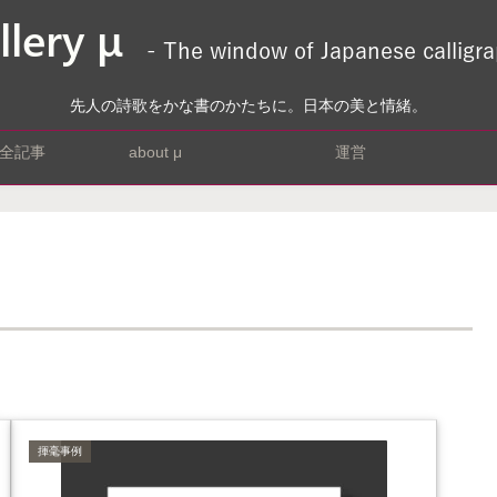
先人の詩歌をかな書のかたちに。日本の美と情緒。
全記事
about μ
運営
揮毫事例