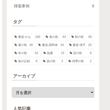
揮毫事例
6
タグ
書道-かな
190
春の歌
63
秋の歌
49
夏の歌
46
書道-調和体
34
書道-漢字
20
冬の歌
16
臨書
15
恋の歌
9
旅の記録
6
旅の歌
3
四季の歌
2
アーカイブ
人気記事