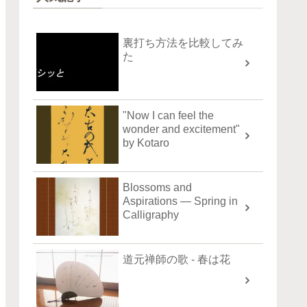
裏打ち方法を比較してみ
た
"Now I can feel the
wonder and excitement"
by Kotaro
Blossoms and
Aspirations — Spring in
Calligraphy
道元禅師の歌 - 春は花