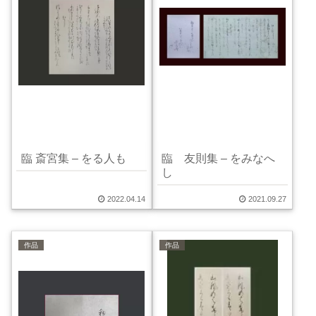
臨 斎宮集 – をる人も
臨 友則集 – をみなへ
し
2022.04.14
2021.09.27
作品
作品