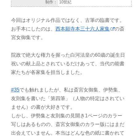
制作：
10世紀
今回はオリジナル作品ではなく、古筆の臨書です。
お手本にしたのは、
西本願寺本三十六人家集
の斎
宮女御集です。
院政で絶大な権力を握った白河法皇の60歳の誕生日
祝いの献上品とされているだけあって、当代の能書
家たちが各家集を担当しました。
#35
でも触れましたが、私は斎宮女御集、伊勢集、
友則集を書いた「第四筆」（人物の特定はされてい
ません）の書が大好きです。
しかし、伊勢集と友則集の見開き1ページのカラー
写しはあるものの、斎宮女御集のカラー版にはまだ
出会えていません。本当はどんな色の紙に書かれて