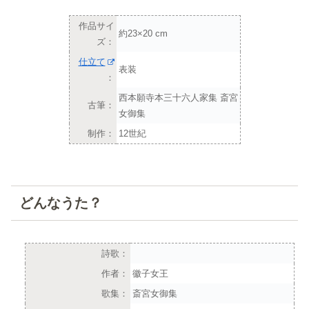
作品サイ
約23×20 cm
ズ：
仕立て
表装
：
西本願寺本三十六人家集 斎宮
古筆：
女御集
制作：
12世紀
どんなうた？
詩歌：
作者：
徽子女王
歌集：
斎宮女御集