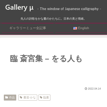
先人の詩歌をかな書のかたちに。日本の美と情緒。
ギャラリーミュー全記事
English
臨 斎宮集 – をる人も
2022.04.14
作品
書道-かな
臨書