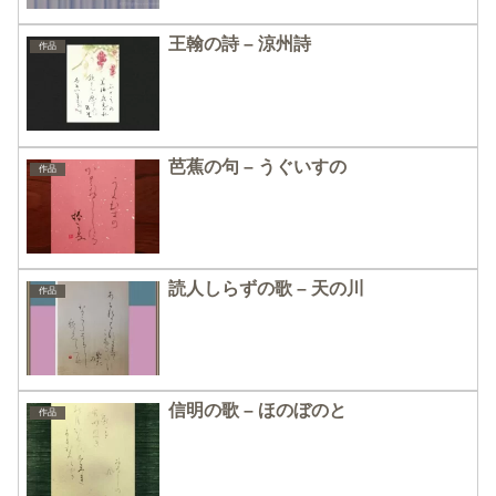
王翰の詩 – 涼州詩
作品
芭蕉の句 – うぐいすの
作品
読人しらずの歌 – 天の川
作品
信明の歌 – ほのぼのと
作品