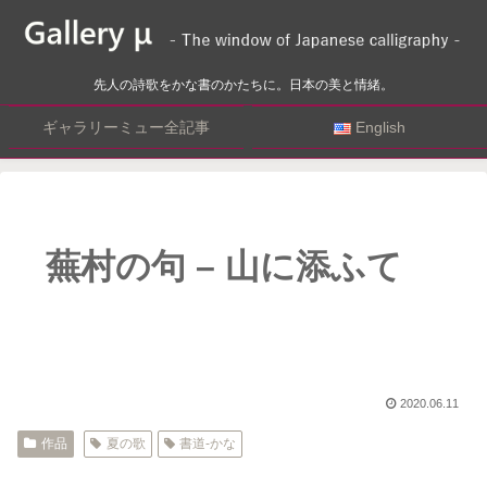
先人の詩歌をかな書のかたちに。日本の美と情緒。
ギャラリーミュー全記事
English
蕪村の句 – 山に添ふて
2020.06.11
作品
夏の歌
書道-かな