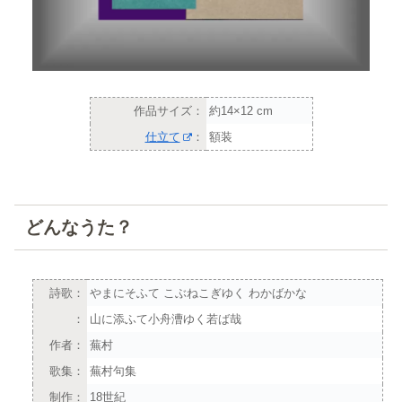
作品サイズ：
約14×12 cm
仕立て
：
額装
どんなうた？
詩歌：
やまにそふて こぶねこぎゆく わかばかな
：
山に添ふて小舟漕ゆく若ば哉
作者：
蕪村
歌集：
蕪村句集
制作：
18世紀