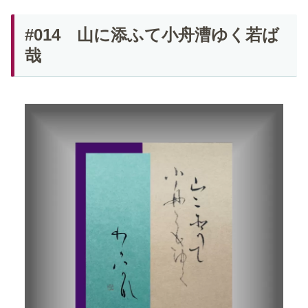
#014 山に添ふて小舟漕ゆく若ば
哉