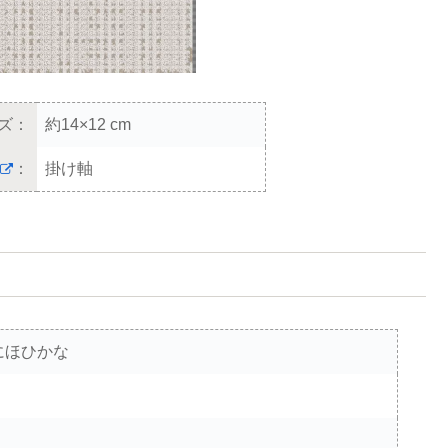
ズ：
約14×12 cm
：
掛け軸
にほひかな