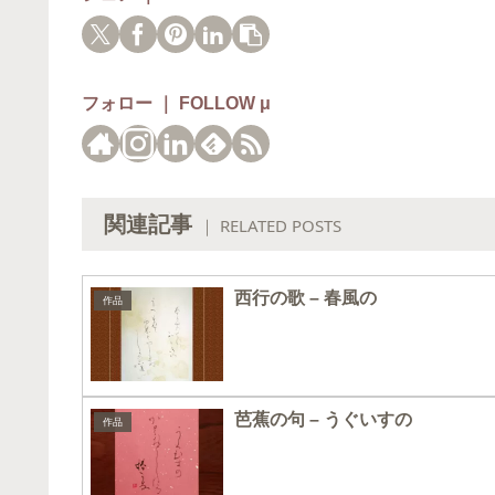
フォロー ｜ FOLLOW μ
関連記事
｜ RELATED POSTS
西行の歌 – 春風の
作品
芭蕉の句 – うぐいすの
作品