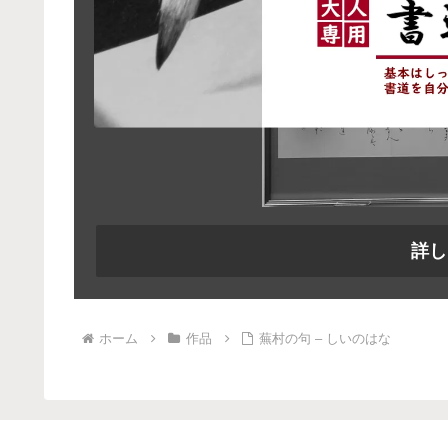
詳し
ホーム
作品
蕪村の句 – しいのはな