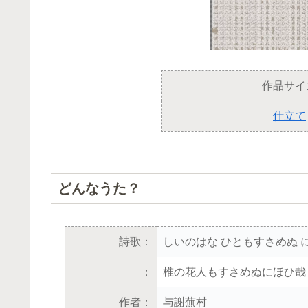
作品サイ
仕立て
どんなうた？
詩歌：
しいのはな ひともすさめぬ 
：
椎の花人もすさめぬにほひ哉
作者：
与謝蕪村