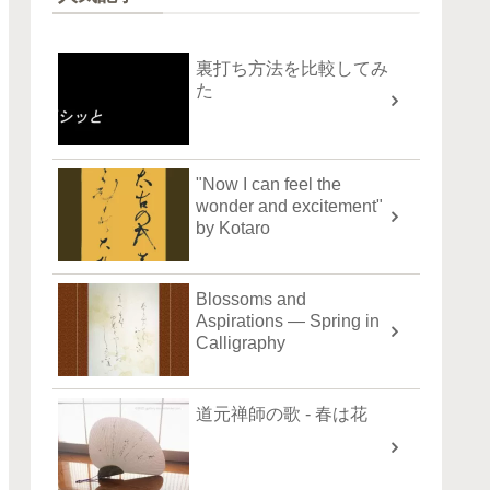
裏打ち方法を比較してみ
た
"Now I can feel the
wonder and excitement"
by Kotaro
Blossoms and
Aspirations — Spring in
Calligraphy
道元禅師の歌 - 春は花