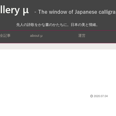
先人の詩歌をかな書のかたちに。日本の美と情緒。
全記事
about μ
運営
2020.07.04