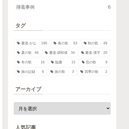
揮毫事例
6
タグ
書道-かな
190
春の歌
63
秋の歌
49
夏の歌
46
書道-調和体
34
書道-漢字
20
冬の歌
16
臨書
15
恋の歌
9
旅の記録
6
旅の歌
3
四季の歌
2
アーカイブ
人気記事