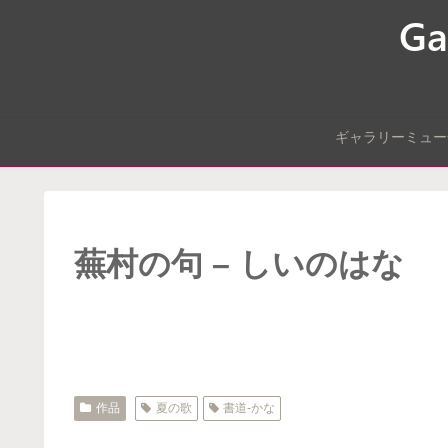
ギャラリーミュー
蕪村の句 – しいのはな
作品
夏の歌
書道-かな