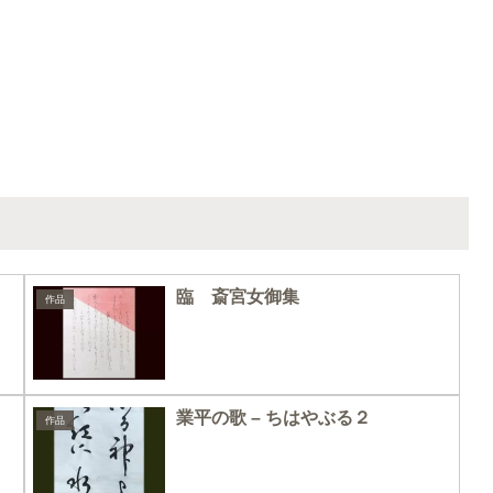
臨 斎宮女御集
作品
業平の歌 – ちはやぶる２
作品