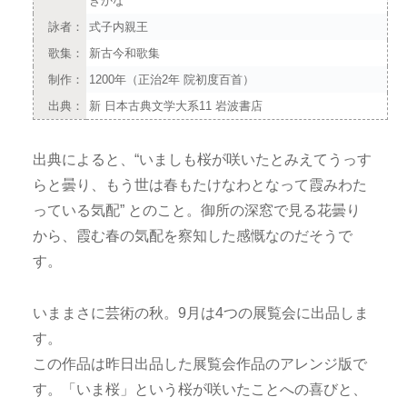
きかな
詠者：
式子内親王
歌集：
新古今和歌集
制作：
1200年（正治2年 院初度百首）
出典：
新 日本古典文学大系11 岩波書店
出典によると、“いましも桜が咲いたとみえてうっす
らと曇り、もう世は春もたけなわとなって霞みわた
っている気配” とのこと。御所の深窓で見る花曇り
から、霞む春の気配を察知した感慨なのだそうで
す。
いままさに芸術の秋。9月は4つの展覧会に出品しま
す。
この作品は昨日出品した展覧会作品のアレンジ版で
す。「いま桜」という桜が咲いたことへの喜びと、