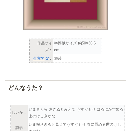
作品サイ
半懐紙サイズ 約50×36.5
ズ：
cm
仕立て
：
額装
どんなうた？
いまさくら さきぬとみえて うすぐもり はるにかすめる
しいか：
よのけしきかな
いま桜さきぬと見えてうすぐもり 春に霞める世のけし
詩歌：