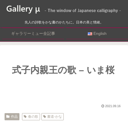
先人の詩歌をかな書のかたちに。日本の美と情緒。
ギャラリーミュー全記事
English
式子内親王の歌 – いま桜
2021.09.16
作品
春の歌
書道-かな