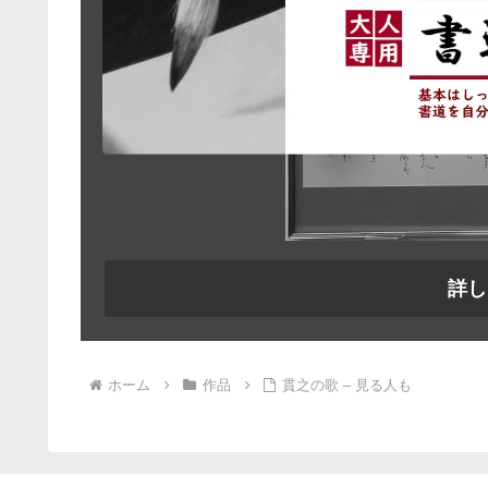
詳し
ホーム
作品
貫之の歌 – 見る人も