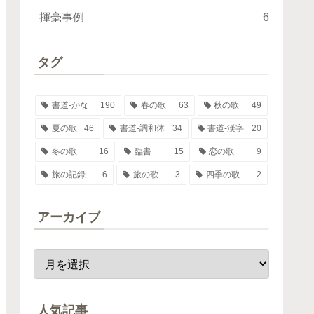
揮毫事例
6
タグ
書道-かな
190
春の歌
63
秋の歌
49
夏の歌
46
書道-調和体
34
書道-漢字
20
冬の歌
16
臨書
15
恋の歌
9
旅の記録
6
旅の歌
3
四季の歌
2
アーカイブ
人気記事