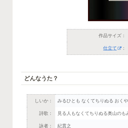
作品サイズ：
仕立て
：
どんなうた？
しいか：
みるひとも なくてちりぬる おく
詩歌：
見る人もなくてちりぬる奥山のも
詠者：
紀貫之