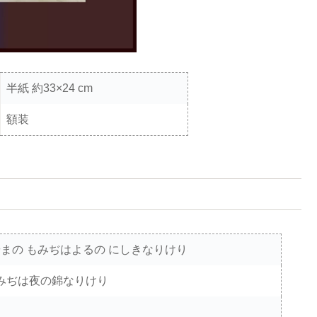
半紙 約33×24 cm
額装
やまの もみぢはよるの にしきなりけり
みぢは夜の錦なりけり