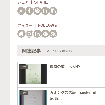
シェア ｜ SHARE
フォロー ｜ FOLLOW μ
関連記事
｜ RELATED POSTS
俊成の歌 – わが心
作品
カミングスの詩 – seeker of
作品
truth…