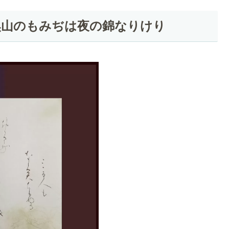
る奥山のもみぢは夜の錦なりけり