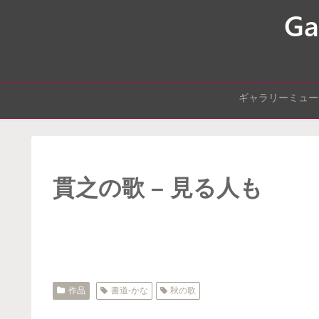
ギャラリーミュー
貫之の歌 – 見る人も
作品
書道-かな
秋の歌