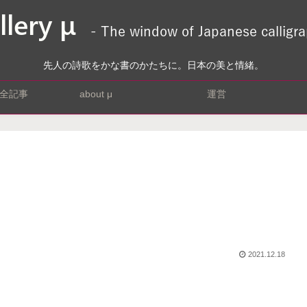
先人の詩歌をかな書のかたちに。日本の美と情緒。
全記事
about μ
運営
2021.12.18