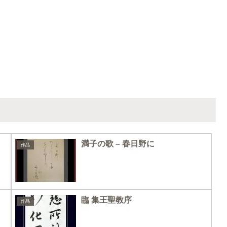
満子の歌 – 春日野に
作品
臨 集王聖教序
作品