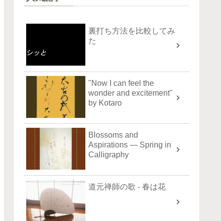
裏打ち方法を比較してみ
た
"Now I can feel the
wonder and excitement"
by Kotaro
Blossoms and
Aspirations — Spring in
Calligraphy
道元禅師の歌 - 春は花