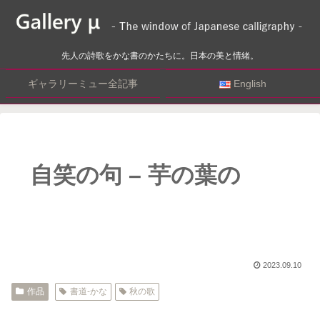
先人の詩歌をかな書のかたちに。日本の美と情緒。
ギャラリーミュー全記事
English
自笑の句 – 芋の葉の
2023.09.10
作品
書道-かな
秋の歌