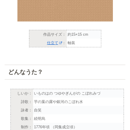
作品サイズ：
約15×15 cm
仕立て
：
軸装
どんなうた？
しいか：
いものはの つゆやぎんがの こぼれみづ
詩歌：
芋の葉の露や銀河のこぼれ水
詠者：
自笑
歌集：
続明烏
制作：
1776年頃 （同集成立頃）