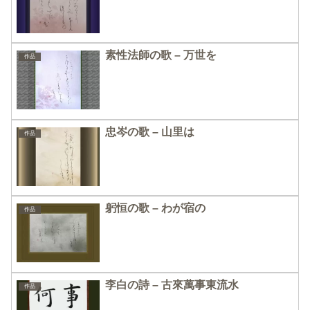
素性法師の歌 – 万世を
作品
忠岑の歌 – 山里は
作品
躬恒の歌 – わが宿の
作品
李白の詩 – 古來萬事東流水
作品