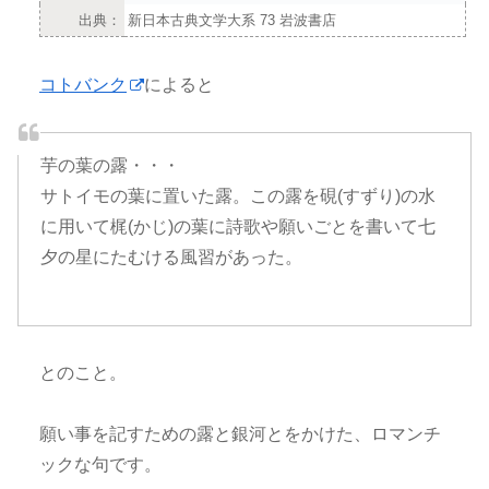
出典：
新日本古典文学大系 73 岩波書店
コトバンク
によると
芋の葉の露・・・
サトイモの葉に置いた露。この露を硯(すずり)の水
に用いて梶(かじ)の葉に詩歌や願いごとを書いて七
夕の星にたむける風習があった。
とのこと。
願い事を記すための露と銀河とをかけた、ロマンチ
ックな句です。