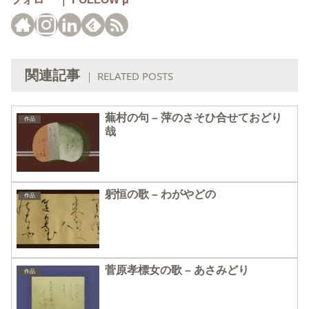
関連記事
｜ RELATED POSTS
蕪村の句 – 萍のさそひ合せておどり
作品
哉
躬恒の歌 – わがやどの
作品
菅原孝標女の歌 – あさみどり
作品