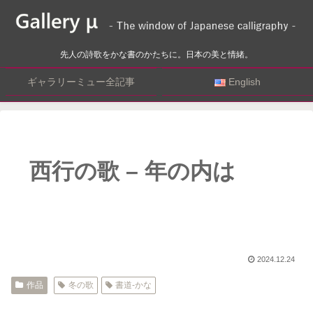
先人の詩歌をかな書のかたちに。日本の美と情緒。
ギャラリーミュー全記事
English
西行の歌 – 年の内は
2024.12.24
作品
冬の歌
書道-かな