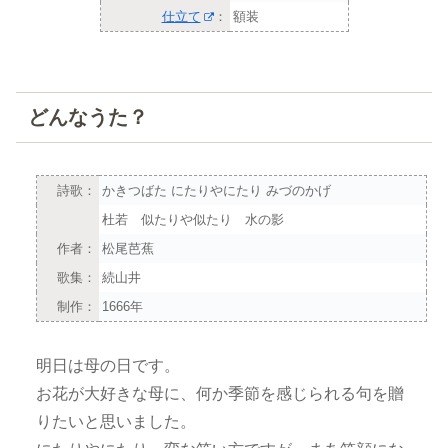
仕立て
：
額装
どんなうた？
詩歌：
かきつばた にたりやにたり みづのかげ
杜若 似たりや似たり 水の影
作者：
松尾芭蕉
歌集：
続山井
制作：
1666年
明日は母の日です。
お花が大好きな母に、何か季節を感じられる句を贈
りたいと思いました。