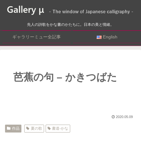
先人の詩歌をかな書のかたちに。日本の美と情緒。
ギャラリーミュー全記事
English
芭蕉の句 – かきつばた
2020.05.09
作品
夏の歌
書道-かな