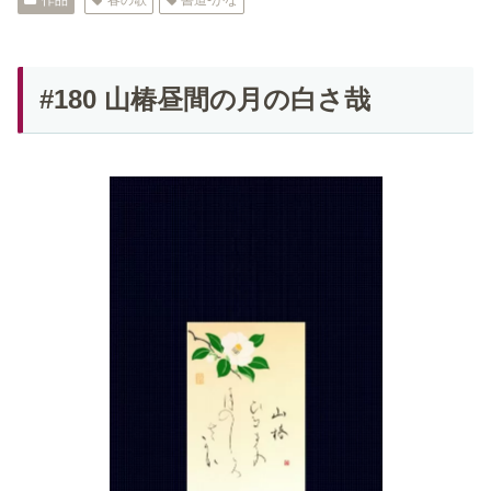
作品
春の歌
書道-かな
#180 山椿昼間の月の白さ哉