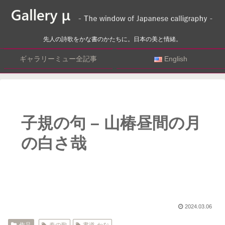
先人の詩歌をかな書のかたちに。日本の美と情緒。
ギャラリーミュー全記事
English
子規の句 – 山椿昼間の月
の白さ哉
2024.03.06