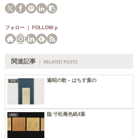
フォロー ｜ FOLLOW μ
関連記事
｜ RELATED POSTS
遍昭の歌 – はちす葉の
作品
臨 寸松庵色紙4葉
作品