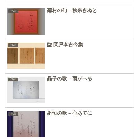
蕪村の句 – 秋来きぬと
作品
臨 関戸本古今集
作品
晶子の歌 – 雨がへる
作品
躬恒の歌 – 心あてに
作品