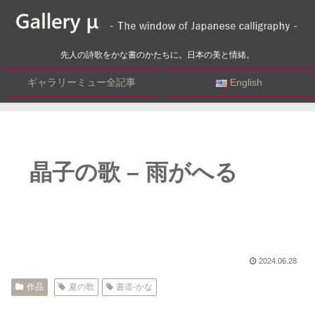
先人の詩歌をかな書のかたちに。日本の美と情緒。
ギャラリーミュー全記事
English
晶子の歌 – 雨がへる
2024.06.28
作品
夏の歌
書道-かな