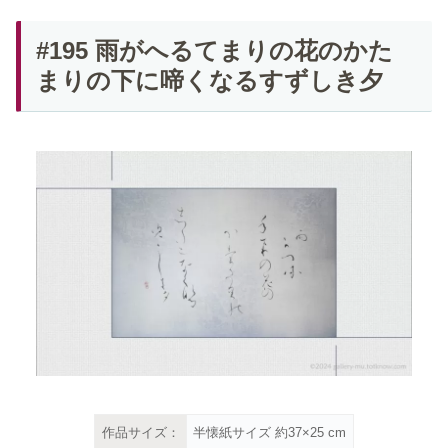
#195 雨がへるてまりの花のかた
まりの下に啼くなるすずしき夕
作品サイズ：
半懐紙サイズ 約37×25 cm