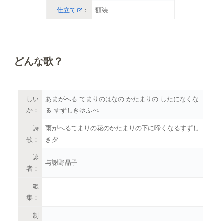
仕立て
：
額装
どんな歌？
しい
あまがへる てまりのはなの かたまりの したになくな
か：
る すずしきゆふべ
詩
雨がへるてまりの花のかたまりの下に啼くなるすずし
歌：
き夕
詠
与謝野晶子
者：
歌
集：
制