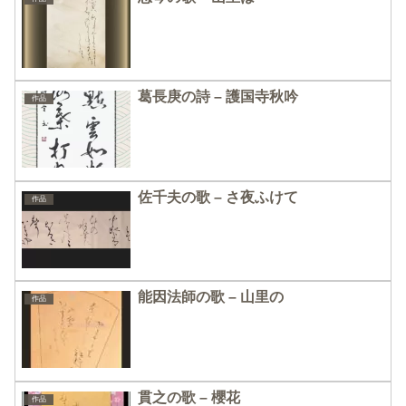
葛長庚の詩 – 護国寺秋吟
作品
佐千夫の歌 – さ夜ふけて
作品
能因法師の歌 – 山里の
作品
貫之の歌 – 櫻花
作品