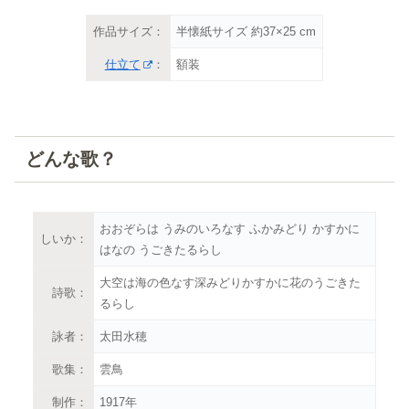
作品サイズ：
半懐紙サイズ 約37×25 cm
仕立て
：
額装
どんな歌？
おおぞらは うみのいろなす ふかみどり かすかに
しいか：
はなの うごきたるらし
大空は海の色なす深みどりかすかに花のうごきた
詩歌：
るらし
詠者：
太田水穂
歌集：
雲鳥
制作：
1917年