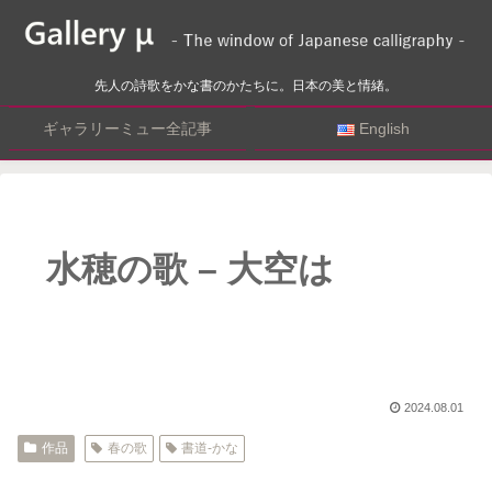
先人の詩歌をかな書のかたちに。日本の美と情緒。
ギャラリーミュー全記事
English
水穂の歌 – 大空は
2024.08.01
作品
春の歌
書道-かな