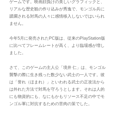
ゲームです。映画顔負けの美しいグラフィックと、
リアルな歴史観の作り込みが秀逸で、モンゴル兵に
蹂躙される対馬の人々に感情移入しないではいられ
ません。
今年5月に発売されたPC版は、従来のPlayStation版
に比べてフレームレートが高く、より臨場感が増し
ました。
さて、このゲームの主人公「境井 仁」は、モンゴル
襲撃の際に生き残った数少ない武士の一人です。彼
は「誉れ（ほまれ）」といわれる武士の正攻法から
は外れた方法で対馬を守ろうとします。それは人的
にも物資的にも、なにもかもリソース不足の中でモ
ンゴル軍に対抗するための苦肉の策でした。