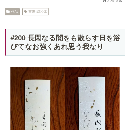
2024.08.07
作品
書道-調和体
#200 長閑なる闇をも散らす日を浴
びてなお強くあれ思う我なり