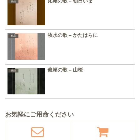
比庵の歌 – 朝日いま
作品
牧水の歌 – かたはらに
作品
俊頼の歌 – 山桜
作品
お気軽にご用命ください