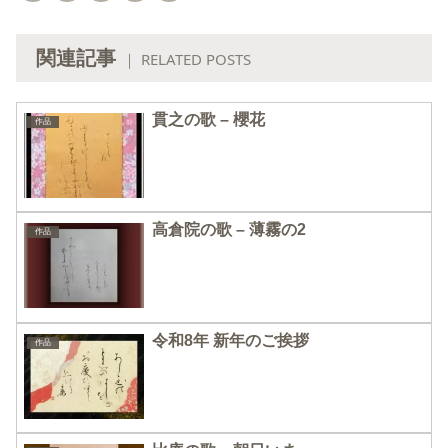
関連記事
｜ RELATED POSTS
貫之の歌 – 櫻花
作品
高倉院の歌 – 薄霧の2
作品
令和8年 新年のご挨拶
作品