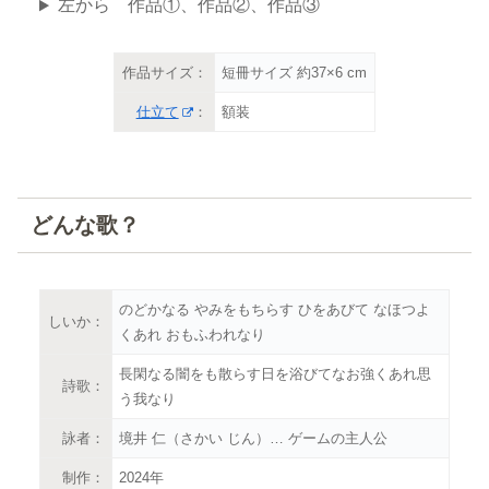
左から 作品①、作品②、作品③
作品サイズ：
短冊サイズ 約37×6 cm
仕立て
：
額装
どんな歌？
のどかなる やみをもちらす ひをあびて なほつよ
しいか：
くあれ おもふわれなり
長閑なる闇をも散らす日を浴びてなお強くあれ思
詩歌：
う我なり
詠者：
境井 仁（さかい じん）… ゲームの主人公
制作：
2024年