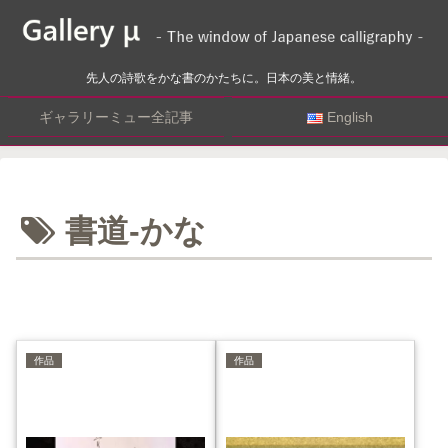
先人の詩歌をかな書のかたちに。日本の美と情緒。
ギャラリーミュー全記事
English
書道-かな
作品
作品